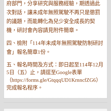
府部門，分享研究與服務經驗，期透過此
次對話，讓未成年無照駕駛不再只是懲罰
的議題，而能轉化為兒少安全成長的契
機，研討會內容請見附件簡章。
四、檢附「
114
年未成年無照駕駛防制研討
會」報名簡章
1
份。
五、報名時間及方式：即日起至
114
年
12
月
5
日（五）止，請逕至
Google
表單
（
https://forms.gle/GtqqqUD1KrnncfZG6
）
完成報名程序。