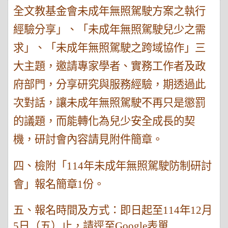
全文教基金會未成年無照駕駛方案之執行
經驗分享」、「未成年無照駕駛兒少之需
求」、「未成年無照駕駛之跨域協作」三
大主題，邀請專家學者、實務工作者及政
府部門，分享研究與服務經驗，期透過此
次對話，讓未成年無照駕駛不再只是懲罰
的議題，而能轉化為兒少安全成長的契
機，研討會內容請見附件簡章。
四、檢附「
114
年未成年無照駕駛防制研討
會」報名簡章
1
份。
五、報名時間及方式：即日起至
114
年
12
月
5
日（五）止，請逕至
Google
表單