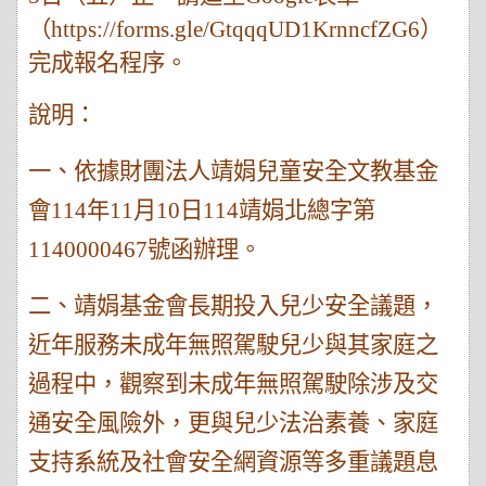
（
https://forms.gle/GtqqqUD1KrnncfZG6
）
完成報名程序。
說明：
一、依據財團法人靖娟兒童安全文教基金
會
114
年
11
月
10
日
114
靖娟北總字第
1140000467
號函辦理。
二、靖娟基金會長期投入兒少安全議題，
近年服務未成年無照駕駛兒少與其家庭之
過程中，觀察到未成年無照駕駛除涉及交
通安全風險外，更與兒少法治素養、家庭
支持系統及社會安全網資源等多重議題息