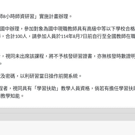
師
小時師資研習」實施計畫辦理。
8
國中辦理，參加對象為國中現職教師具有高級中等以下學校合格
師，合計
人，請參加人員於
年
月
日前自行至全國教師在
100
114
8
7
者，視同未出席該課程，將不予核發研習證書，亦無核發時數證
。
號及密碼，以利研習當日操作前開系統。
程者，視同具有「學習扶助」教學人員資格，倘若有擔任學習扶
關教學知能。