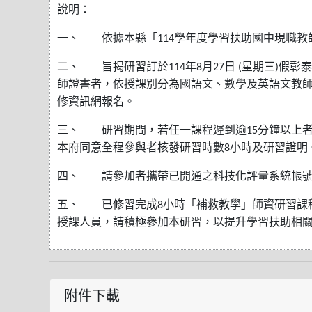
說明：
一、
依據本縣「
學年度學習扶助國中現職教
114
二、
旨揭研習訂於
年
月
日
星期三
假彰泰
114
8
27
(
)
師證書者，依授課別分為國語文、數學及英語文教
修資訊網報名。
三、
研習期間，若任一課程遲到逾
分鐘以上
15
本府同意全程參與者核發研習時數
小時及研習證明
8
四、
請參加者攜帶已開通之科技化評量系統帳
五、
已修習完成
小時「補救教學」師資研習課
8
授課人員，請積極參加本研習，以提升學習扶助相
附件下載