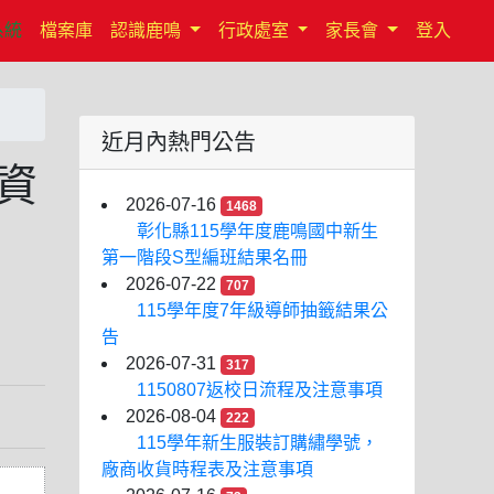
系統
檔案庫
認識鹿鳴
行政處室
家長會
登入
近月內熱門公告
資
2026-07-16
1468
彰化縣115學年度鹿鳴國中新生
第一階段S型編班結果名冊
2026-07-22
707
115學年度7年級導師抽籤結果公
告
2026-07-31
317
1150807返校日流程及注意事項
2026-08-04
222
115學年新生服裝訂購繡學號，
廠商收貨時程表及注意事項